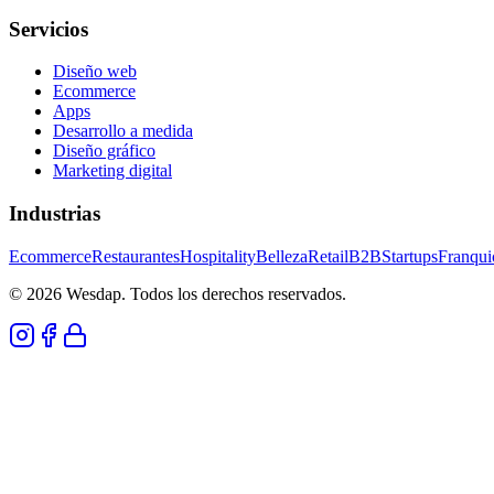
Servicios
Diseño web
Ecommerce
Apps
Desarrollo a medida
Diseño gráfico
Marketing digital
Industrias
Ecommerce
Restaurantes
Hospitality
Belleza
Retail
B2B
Startups
Franqui
© 2026 Wesdap. Todos los derechos reservados.