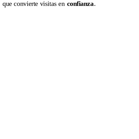
que convierte visitas en
confianza
.
hero
Presencia digital
con intención.
SEO
wesdap.com › servicios › diseño-web
Diseño web que comunica, convence y convierte…
performance
98
/ 100