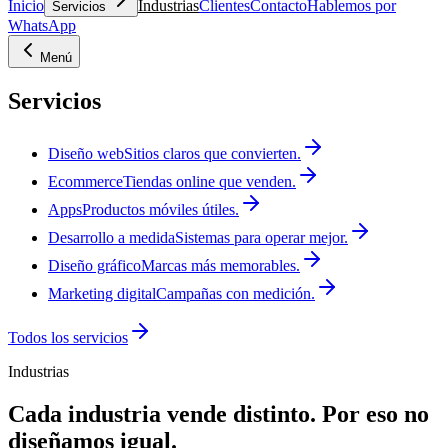
Inicio
Industrias
Clientes
Contacto
Hablemos por
Servicios
WhatsApp
Menú
Servicios
Diseño web
Sitios claros que convierten.
Ecommerce
Tiendas online que venden.
Apps
Productos móviles útiles.
Desarrollo a medida
Sistemas para operar mejor.
Diseño gráfico
Marcas más memorables.
Marketing digital
Campañas con medición.
Todos los servicios
Industrias
Cada industria vende distinto.
Por eso no
diseñamos igual.