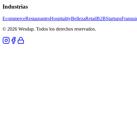
Industrias
Ecommerce
Restaurantes
Hospitality
Belleza
Retail
B2B
Startups
Franqui
© 2026 Wesdap. Todos los derechos reservados.